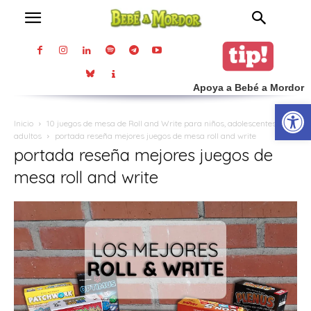
Apoya a Bebé a Mordor
Abrir
Inicio
10 juegos de mesa de Roll and Write para niños, adolescentes y
adultos
portada reseña mejores juegos de mesa roll and write
portada reseña mejores juegos de
mesa roll and write