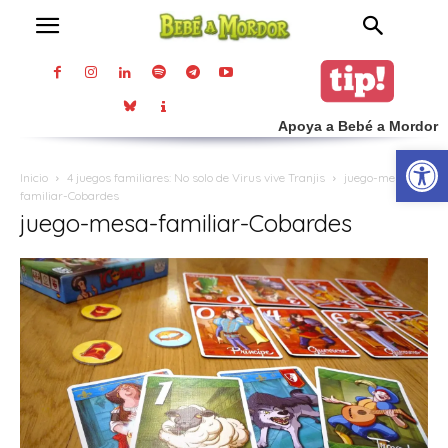
Apoya a Bebé a Mordor
Abrir
Inicio
4 juegos familiares: No solo de Virus vive Tranjis
juego-mesa-
familiar-Cobardes
juego-mesa-familiar-Cobardes