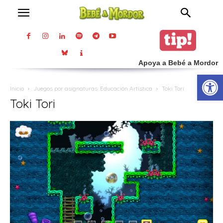
Apoya a Bebé a Mordor
Abrir
Inicio
Juegos por asignaturas: Educación Artística
Toki Tori
Toki Tori