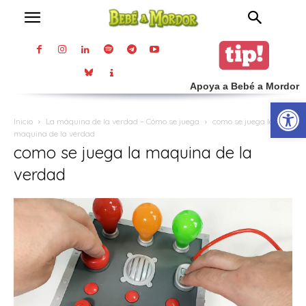
Apoya a Bebé a Mordor
Abrir
Inicio
La máquina de la verdad – Cómo se juega
como se juega la
maquina de la verdad
como se juega la maquina de la
verdad