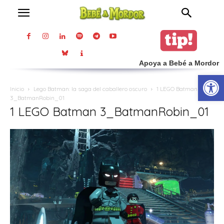
Apoya a Bebé a Mordor
Abrir
Inicio
Lego Batman: la saga del caballero oscuro
1 LEGO Batman
3_BatmanRobin_01
1 LEGO Batman 3_BatmanRobin_01