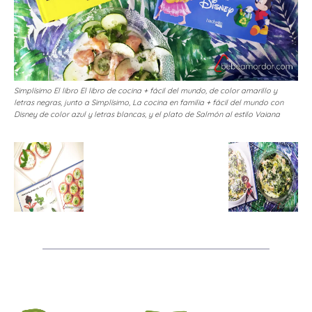
Simplísimo El libro El libro de cocina + fácil del mundo, de color amarillo y
letras negras, junto a Simplísimo, La cocina en familia + fácil del mundo con
Disney de color azul y letras blancas, y el plato de Salmón al estilo Vaiana