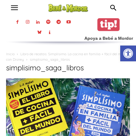
Apoya a Bebé a Mordor
Abrir
Inicio
Libro de recetas: Simplísimo. La cocina en familia + fácil del mundo
con Disney
simplisimo_saga_libros
simplisimo_saga_libros