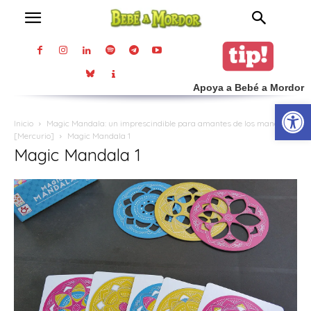
Apoya a Bebé a Mordor
Abrir
Inicio
Magic Mandala: un imprescindible para amantes de los mandalas
[Mercurio]
Magic Mandala 1
Magic Mandala 1