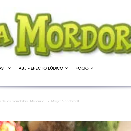
AST
ABJ – EFECTO LÚDICO
+OCIO
 de los mandalas [Mercurio]
Magic Mandala 11