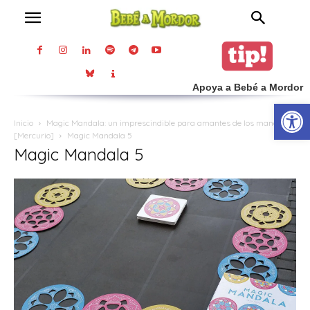
Apoya a Bebé a Mordor
Abrir
Inicio
Magic Mandala: un imprescindible para amantes de los mandalas
[Mercurio]
Magic Mandala 5
Magic Mandala 5