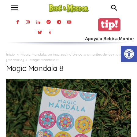
Apoya a Bebé a Mordor
Abrir
Inicio
Magic Mandala: un imprescindible para amantes de los mandalas
[Mercurio]
Magic Mandala 8
Magic Mandala 8