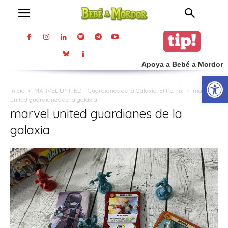
Apoya a Bebé a Mordor
Abrir
Inicio
MARVEL UNITED – Guardianes de la Galaxia: El Remix
marvel
united guardianes de la galaxia
marvel united guardianes de la
galaxia