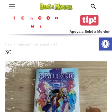
Apoya a Bebé a Mordor
Abrir
Inicio
Mathland [mini reseña]
30
30