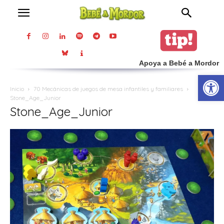
Apoya a Bebé a Mordor
Abrir
Inicio
70 Mecánicas de juegos de mesa infantiles y familiares
Stone_Age_Junior
Stone_Age_Junior