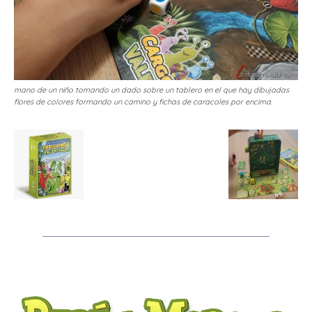
mano de un niño tomando un dado sobre un tablero en el que hay dibujadas
flores de colores formando un camino y fichas de caracoles por encima.