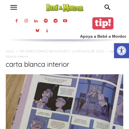
Apoya a Bebé a Mordor
Abrir
Inicio
MEJORES CÓMICS INFANTILES Y JUVENILES DE 2022
carta
blanca interior
carta blanca interior