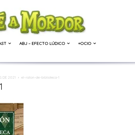
AST
ABJ – EFECTO LÚDICO
+OCIO
S DE 2021
el-raton-de-biblioteca-1
1