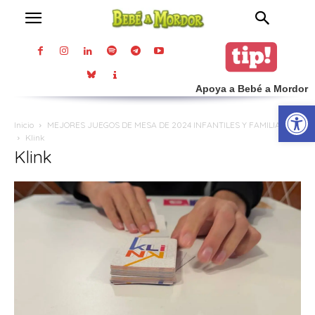
Apoya a Bebé a Mordor
Abrir
Inicio
MEJORES JUEGOS DE MESA DE 2024 INFANTILES Y FAMILIARES
Klink
Klink