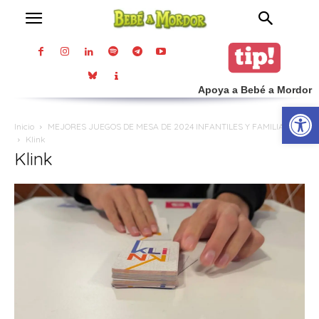
Apoya a Bebé a Mordor
Abrir
Inicio
MEJORES JUEGOS DE MESA DE 2024 INFANTILES Y FAMILIARES
Klink
Klink