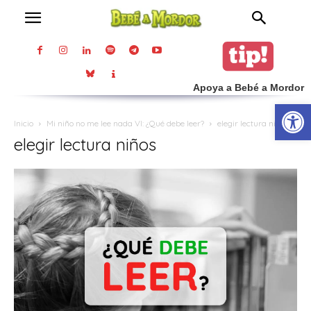
Apoya a Bebé a Mordor
Abrir
Inicio
Mi niño no me lee nada VI: ¿Qué debe leer?
elegir lectura niños
elegir lectura niños