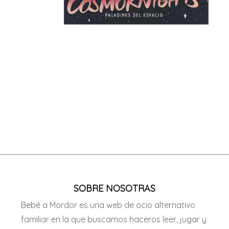
SOBRE NOSOTRAS
Bebé a Mordor es una web de ocio alternativo
familiar en la que buscamos haceros leer, jugar y