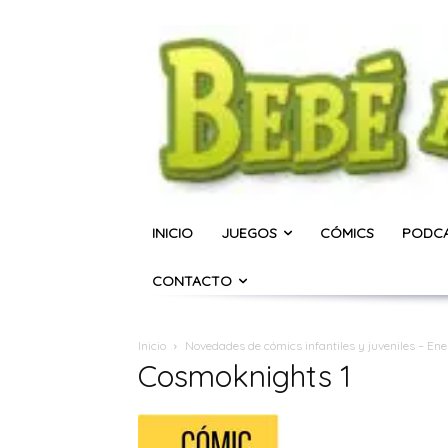
INICIO
JUEGOS
CÓMICS
PODC
CONTACTO
Inicio
Novedades de cómics infantiles y juveniles – En
Cosmoknights 1