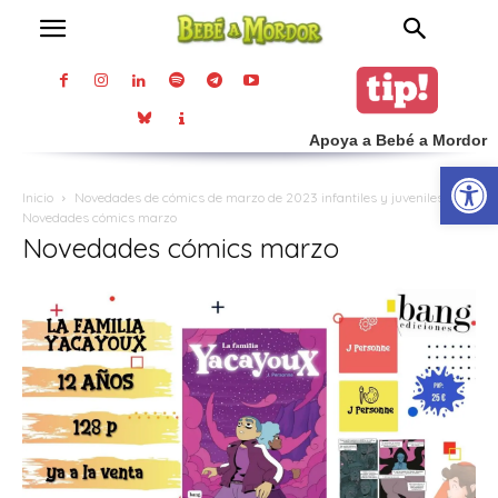
Apoya a Bebé a Mordor
Abrir
Inicio
Novedades de cómics de marzo de 2023 infantiles y juveniles
Novedades cómics marzo
Novedades cómics marzo