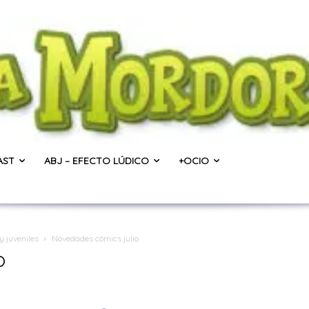
AST
ABJ – EFECTO LÚDICO
+OCIO
y juveniles
Novedades cómics julio
o