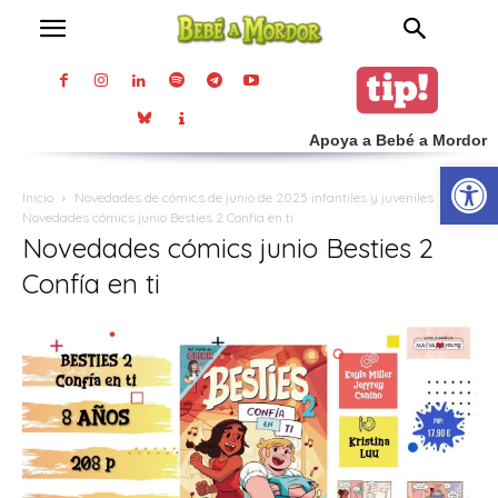
Apoya a Bebé a Mordor
Abrir
Inicio
Novedades de cómics de junio de 2025 infantiles y juveniles
Novedades cómics junio Besties 2 Confía en ti
Novedades cómics junio Besties 2
Confía en ti