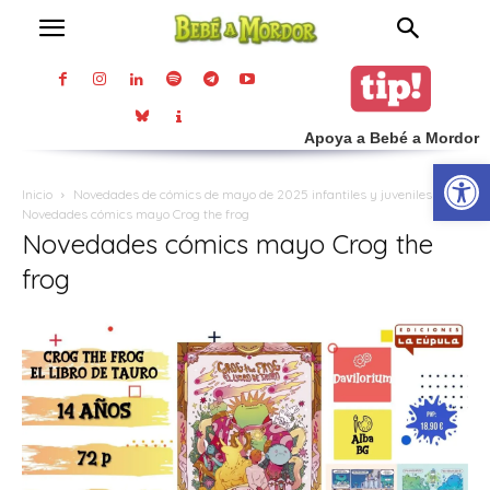
Apoya a Bebé a Mordor
Abrir
Inicio
Novedades de cómics de mayo de 2025 infantiles y juveniles
Novedades cómics mayo Crog the frog
Novedades cómics mayo Crog the
frog