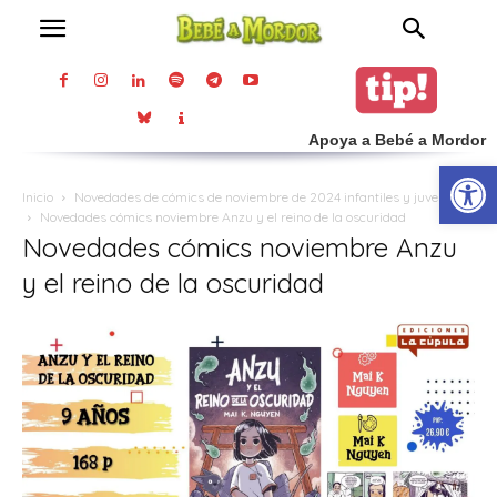
Apoya a Bebé a Mordor
Abrir
Inicio
Novedades de cómics de noviembre de 2024 infantiles y juveniles
Novedades cómics noviembre Anzu y el reino de la oscuridad
Novedades cómics noviembre Anzu
y el reino de la oscuridad