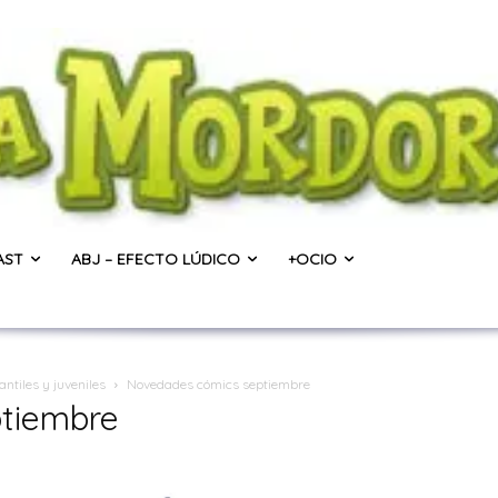
AST
ABJ – EFECTO LÚDICO
+OCIO
tiles y juveniles
Novedades cómics septiembre
tiembre