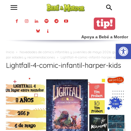
Apoya a Bebé a Mordor
Abrir
Inicio
Novedades de cómics infantiles y juveniles de mayo 2026: guía
por edades y recomendaciones
Lightfall-4-comic-infantil-harper-kids
Lightfall-4-comic-infantil-harper-kids