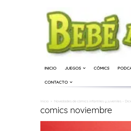
INICIO
JUEGOS
CÓMICS
PODC
CONTACTO
Inicio
Novedades de cómics infantiles y juveniles – Di
comics noviembre