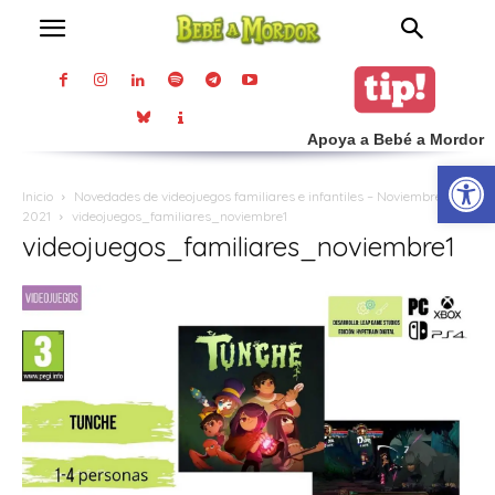
Apoya a Bebé a Mordor
Abrir
Inicio
Novedades de videojuegos familiares e infantiles – Noviembre
2021
videojuegos_familiares_noviembre1
videojuegos_familiares_noviembre1