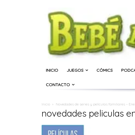
INICIO
JUEGOS
CÓMICS
PODC
CONTACTO
Inicio
Novedades de series y películas familiares – En
novedades peliculas en