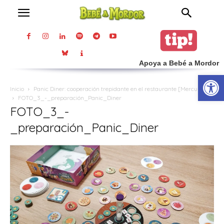
Apoya a Bebé a Mordor
Abrir
Inicio
Panic Diner: cooperación trepidante en el restaurante [Mercurio]
FOTO_3_-_preparación_Panic_Diner
FOTO_3_-
_preparación_Panic_Diner