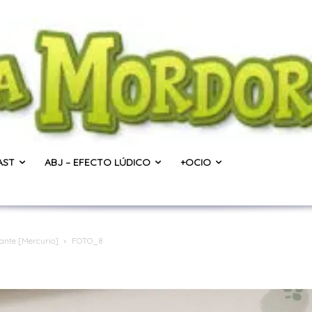
AST
ABJ – EFECTO LÚDICO
+OCIO
rante [Mercurio]
FOTO_8