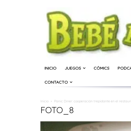
INICIO
JUEGOS
CÓMICS
PODC
CONTACTO
Inicio
Panic Diner: cooperación trepidante en el restau
FOTO_8