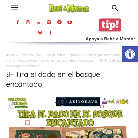
Apoya a Bebé a Mordor
Abrir
Inicio
Podcast Por Culpa de BaM! – Episodio 17. En el que matamos
monstruos, quemamos galletitas y ordenamos cosas
8- Tira el dado en
el bosque encantado
8- Tira el dado en el bosque
encantado