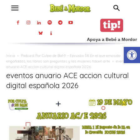
Apoya a Bebé a Mordor
Abrir
Inicio
Podcast Por Culpa de BaM! – Episodio 38 En el que emosido
engañadas, los libros son preguntas y las mujeres hacen arte
eventos
anuario ACE accion cultural digital española 2026
eventos anuario ACE accion cultural
digital española 2026