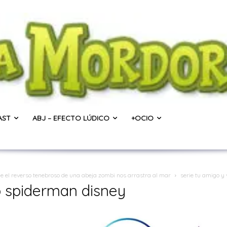
AST
ABJ – EFECTO LÚDICO
+OCIO
ue el reverso tenebroso de una abeja zombi nos arrastra al mar
serie tu amigo y
o spiderman disney