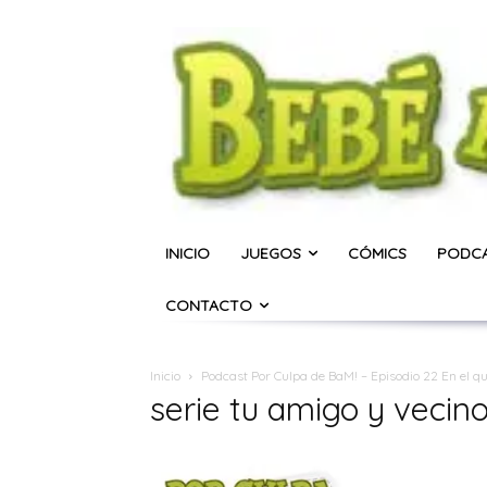
INICIO
JUEGOS
CÓMICS
PODC
CONTACTO
Inicio
Podcast Por Culpa de BaM! – Episodio 22 En el q
serie tu amigo y vecin