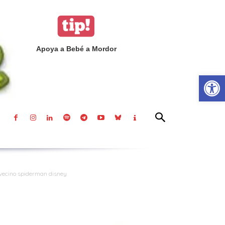
Apoya a Bebé a Mordor
Abrir
 vecino spiderman disney