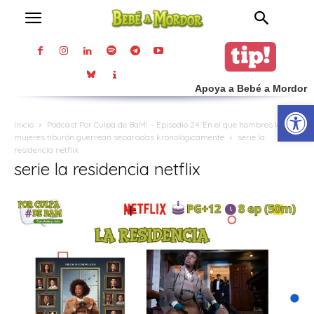
Apoya a Bebé a Mordor
Abrir
Inicio
Podcast Por Culpa de BaM! – Episodio 24. En el que hombres lobo y
mujeres tiburón guerrean separadas kronológicamente
serie la
residencia netflix
serie la residencia netflix