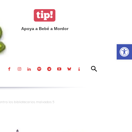
Apoya a Bebé a Mordor
Abrir
ntra los bibliotecarios malvados 5