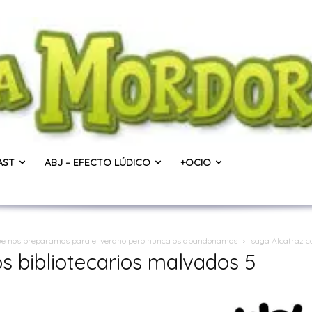
AST
ABJ – EFECTO LÚDICO
+OCIO
 que nos preparamos para el verano pero nunca os abandonamos
saga Alcatraz co
os bibliotecarios malvados 5