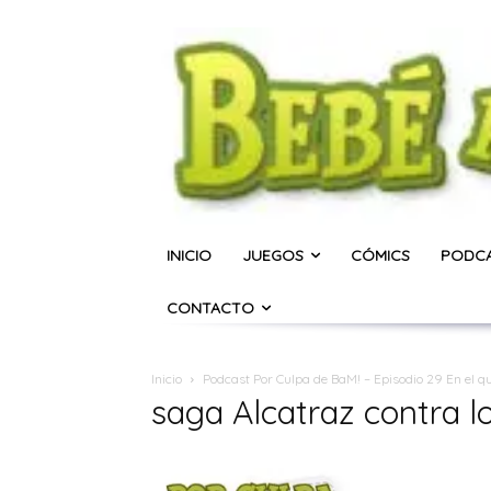
INICIO
JUEGOS
CÓMICS
PODC
CONTACTO
Inicio
Podcast Por Culpa de BaM! – Episodio 29 En el
saga Alcatraz contra l