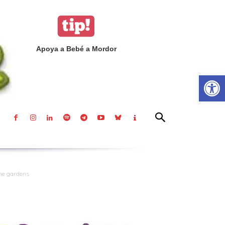
Apoya a Bebé a Mordor
Abrir
he gardens