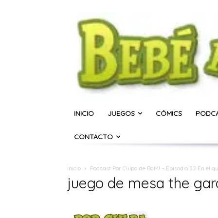
INICIO
JUEGOS
CÓMICS
PODC
CONTACTO
Inicio
Podcast Por Culpa de BaM! – Episodio 32 En el q
juego de mesa the ga