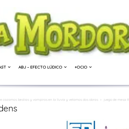
AST
ABJ – EFECTO LÚDICO
+OCIO
ue cazamos bestias y vampiros en la lluvia y vetamos dos obras
juego de mesa t
rdens