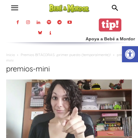
Apoya a Bebé a Mordor
Abrir
Inicio
Premios BITÁCORAS: ¡primer puesto (temporalmente)!
premios-
mini
premios-mini