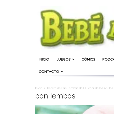
INICIO
JUEGOS
CÓMICS
PODC
CONTACTO
Inicio
Receta de Pan Lembas de El Señor de los Anillos
pan lembas