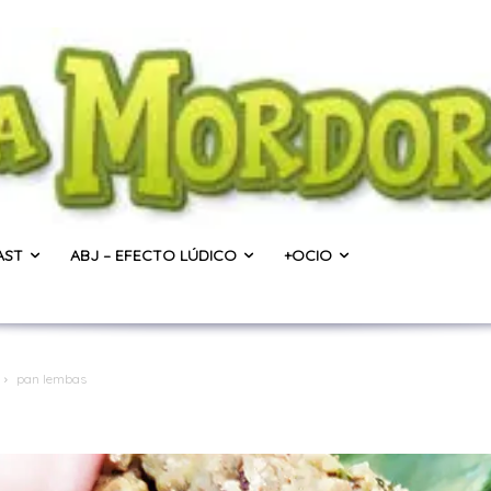
AST
ABJ – EFECTO LÚDICO
+OCIO
pan lembas