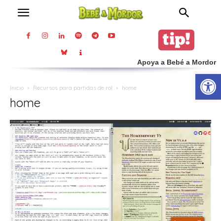
Apoya a Bebé a Mordor
Abrir
Inicio
Recursos para partidas de rol
home
home