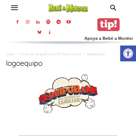
Apoya a Bebé a Mordor
Abrir
Inicio
Suscribirse gratis con Prime a Twitch
logoequipo
logoequipo