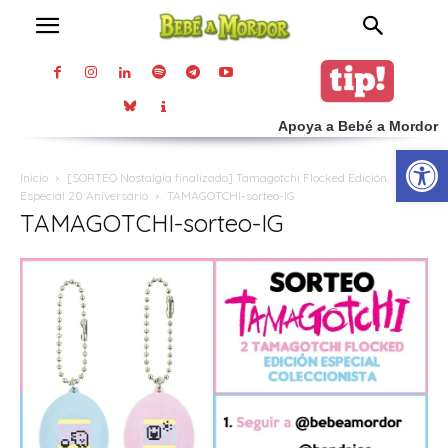
Apoya a Bebé a Mordor
Abrir
Inicio
[SORTEO Nostalgia finalizado] Tamagotchi Flocked Edición
Especial 20 Aniversario
TAMAGOTCHI-sorteo-IG
TAMAGOTCHI-sorteo-IG