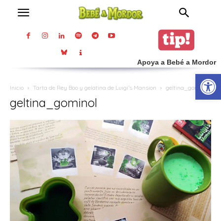
Apoya a Bebé a Mordor
Abrir
Inicio
Tarta de Rey Boo y gelatina de Luigi’s Mansion
geltina_gominol
geltina_gominol