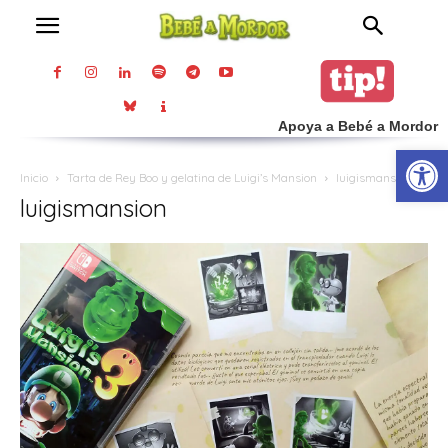
Apoya a Bebé a Mordor
Abrir
Inicio
Tarta de Rey Boo y gelatina de Luigi’s Mansion
luigismansion
luigismansion