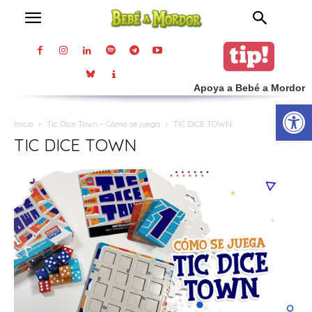
Apoya a Bebé a Mordor
Abrir
Inicio
Tic Dice Town – Cómo se juega
TIC DICE TOWN
TIC DICE TOWN