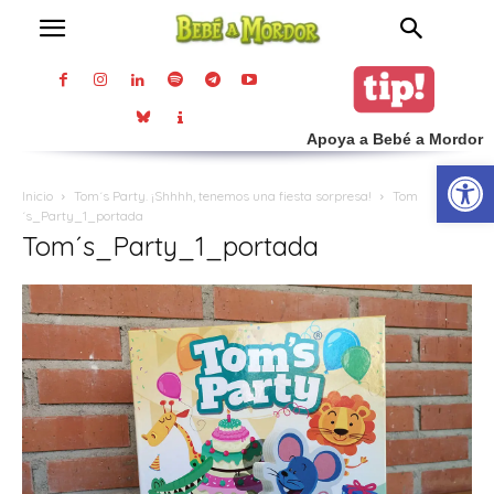
Apoya a Bebé a Mordor
Abrir
Inicio
Tom´s Party. ¡Shhhh, tenemos una fiesta sorpresa!
Tom
´s_Party_1_portada
Tom´s_Party_1_portada