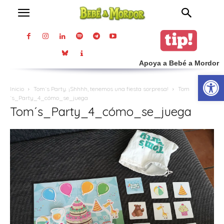
Apoya a Bebé a Mordor
Abrir
Inicio
Tom´s Party. ¡Shhhh, tenemos una fiesta sorpresa!
Tom
´s_Party_4_cómo_se_juega
Tom´s_Party_4_cómo_se_juega