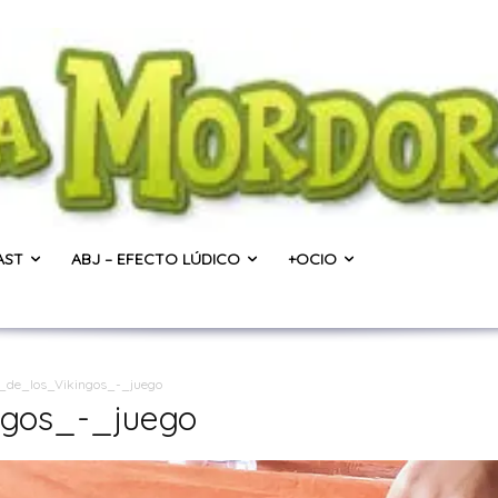
AST
ABJ – EFECTO LÚDICO
+OCIO
e_de_los_Vikingos_-_juego
ngos_-_juego