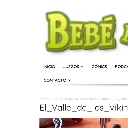
INICIO
JUEGOS
CÓMICS
PODC
CONTACTO
Inicio
Top 15 Juegos de mesa desde 6 años
El_Vall
El_Valle_de_los_Viki