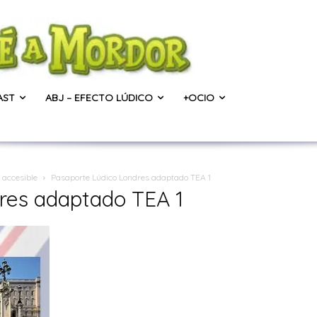
AST
ABJ – EFECTO LÚDICO
+OCIO
 accesible
Pasaporte Lúdico Londres adaptado TEA 1
res adaptado TEA 1